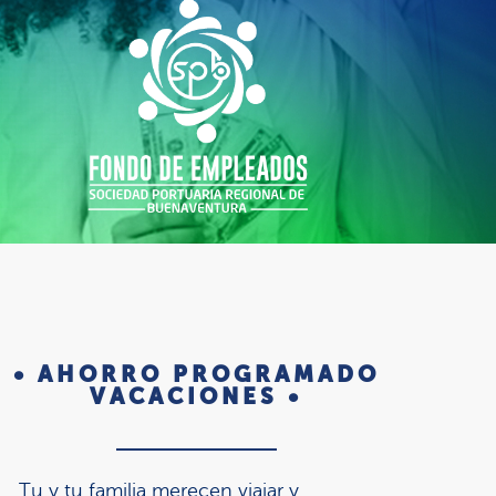
• AHORRO PROGRAMADO
VACACIONES •
Tu y tu familia merecen viajar y