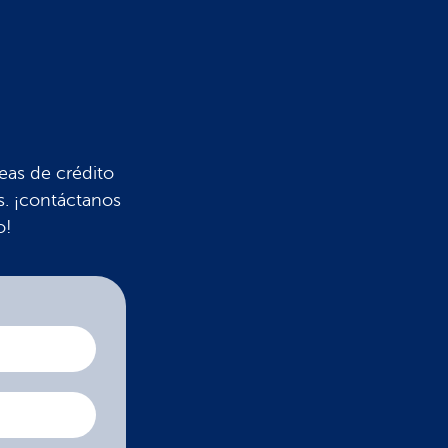
eas de crédito
. ¡contáctanos
o!