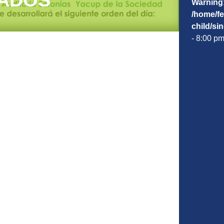
IADOS
Warning
/home/f
child/si
- 8:00 p