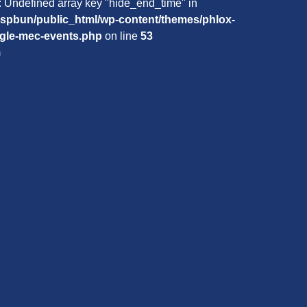
: Undefined array key "hide_end_time" in
espbun/public_html/wp-content/themes/phlox-
ngle-mec-events.php
on line
53
m