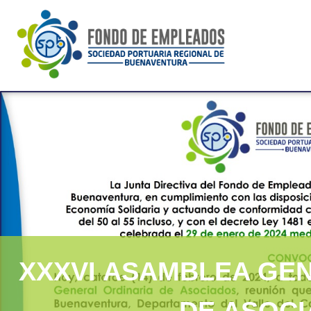
Fespbun
Pagina web Fespbun
XXXVI ASAMBLEA GE