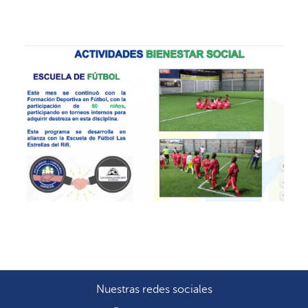
E
S
C
U
E
L
A
Nuestras redes sociales